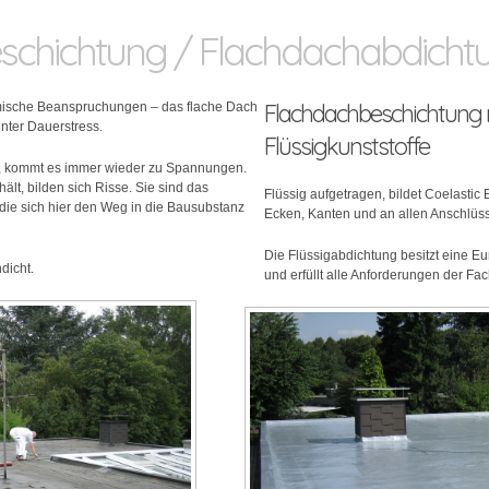
schichtung / Flachdachabdicht
Flachdachbeschichtung m
mische Beanspruchungen – das flache Dach
unter Dauerstress.
Flüssigkunststoffe
en, kommt es immer wieder zu Spannungen.
lt, bilden sich Risse. Sie sind das
Flüssig aufgetragen, bildet Coelastic
, die sich hier den Weg in die Bausubstanz
Ecken, Kanten und an allen Anschlüs
Die Flüssigabdichtung besitzt eine E
dicht.
und erfüllt alle Anforderungen der Fa