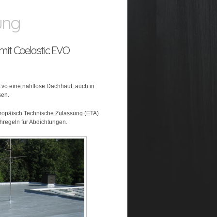
ung
it Coelastic EVO
 Evo eine nahtlose Dachhaut, auch in
sen.
uropäisch Technische Zulassung (ETA)
chregeln für Abdichtungen.