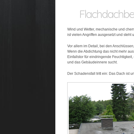
Flachdachbe
Wind und Wetter, mechanische und che
ist vielen Angriffen ausgesetzt und steht 
Vor allem im Detail, bei den Anschlüss
Wenn die Abdichtung das nicht mehr aushä
Einfallstor für eindringende Feuchtigkeit
und das Gebäudeinnere sucht.
Der Schadensfall tritt ein: Das Dach ist un