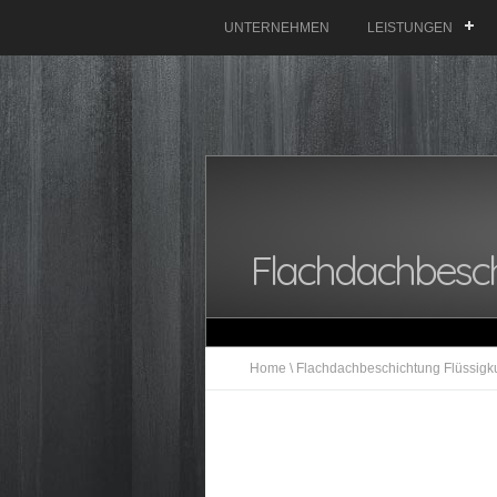
UNTERNEHMEN
LEISTUNGEN
Flachdachbeschi
Home
\
Flachdachbeschichtung Flüssigku